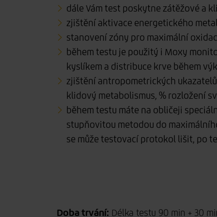
dále Vám test poskytne zátěžové a kl
zjištění aktivace energetického meta
stanovení zóny pro maximální oxidac
během testu je použitý i Moxy monitor
kyslíkem a distribuce krve během vý
zjištění antropometrických ukazatelů 
klidový metabolismus, % rozložení sv
během testu máte na obličeji speciál
stupňovitou metodou do maximálního 
se může testovací protokol lišit, po t
Doba trvání:
Délka testu 90 min + 30 m