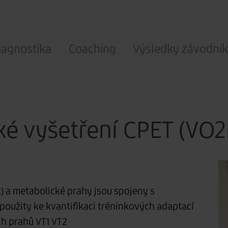
iagnostika
Coaching
Výsledky závodní
ké vyšetření CPET (VO2
) a metabolické prahy jsou spojeny s
oužity ke kvantifikaci tréninkových adaptací
ch prahů VT1 VT2