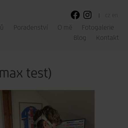
cz
en
ků
Poradenství
O mě
Fotogalerie
Blog
Kontakt
max test)