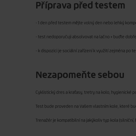
Příprava před testem
- 1 den před testem mějte volný den nebo lehký komp
- test nedoporučuji absolvovat na lačno + buďte dobř
- k dispozici je sociální zařízení k využití zejména po 
Nezapomeňte sebou
Cyklistický dres a kraťasy, tretry na kolo, hygienické po
Test bude proveden na Vašem vlastním kole, které b
Trenažér je kompatibilní na jakýkoliv typ kola (silničn