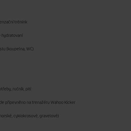
enzační trénink
e hydratovaní
testu (koupelna, WC)
třeby, ručník, pití
ude připevněno na trenažéru Wahoo Kicker
í, horské, cyklokrosové, gravelové)