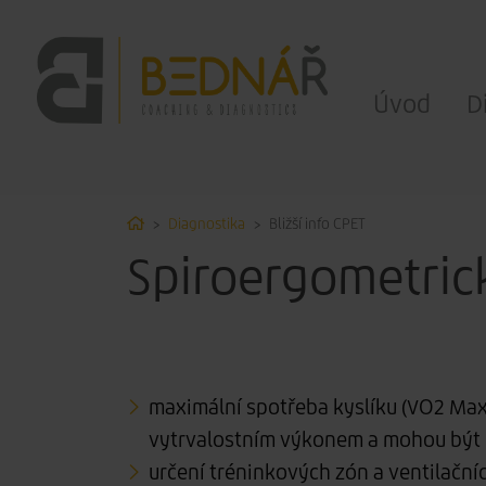
Úvod
D
Home
Diagnostika
Bližší info CPET
Spiroergometric
maximální spotřeba kyslíku (VO2 Max
vytrvalostním výkonem a mohou být p
určení tréninkových zón a ventilační