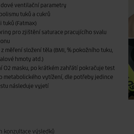
idové ventilační parametry
bolismu tuků a cukrů
i tuků (Fatmax)
ing pro zjištění saturace pracujícího svalu
konu
z měření složení těla (BMI, % pokožního tuku,
alové hmoty atd.)
ní O2 masku, po krátkém zahřátí pokračuje test
metabolického vytížení, dle potřeby jedince
estu následuje vyjetí
in konzultace výsledků