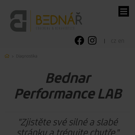
cz
en
ubmenu
Home
Diagnostika
ubmenu
Bednar
ubmenu
Performance LAB
ubmenu
"Zjistěte své silné a slabé
stránky a trénujte chytře."