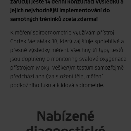
zaručuji ještě 14 denní konzultaci výsledků a
jejich nejvhodnější implementování do
samotných tréninků zcela zdarma!
K měření spiroergometrie využívám přístroj
Cortex MetaMax 3B, který zajišťuje spolehlivé a
přesné výsledky měření. Všechny tři typy testů
jsou doplněny o monitoring svalové oxygenace
přístrojem Moxy. Veškerým testům samozřejmě
předchází analýza složení těla, měření
podkožního tuku a klidová spirometrie.
Nabízené