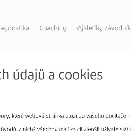
iagnostika
Coaching
Výsledky závodní
h údajů a cookies
ory, které webová stránka uloží do vašeho počítače n
vodů, z nichž všechny mají za cíl zlepšit uživatelsk