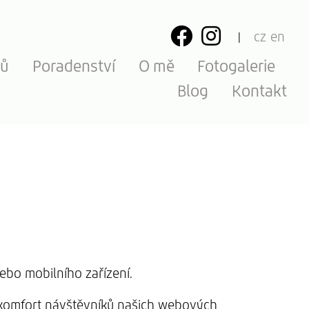
cz
en
ků
Poradenství
O mě
Fotogalerie
Blog
Kontakt
ebo mobilního zařízení.
ý komfort návštěvníků našich webových