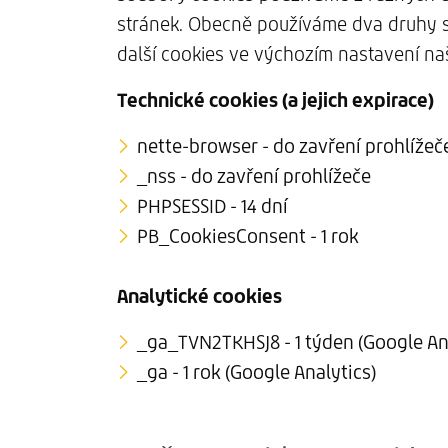
stránek. Obecně používáme dva druhy s
další cookies ve výchozím nastavení n
Technické cookies (a jejich expirace)
nette-browser - do zavření prohlížeč
_nss - do zavření prohlížeče
PHPSESSID - 14 dní
PB_CookiesConsent - 1 rok
Analytické cookies
_ga_TVN2TKHSJ8 - 1 týden (Google An
_ga - 1 rok (Google Analytics)