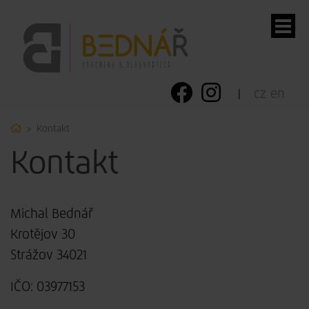
cz
en
Home
Kontakt
ubmenu
Kontakt
ubmenu
ubmenu
Michal Bednář
Krotějov 30
ubmenu
Strážov 34021
IČO: 03977153