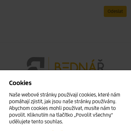
Odeslat
Cookies
Mgr. Michal Bednář
Naše webové stránky používají cookies, které nám
pomáhají zjistit, jak jsou naše stránky používány.
Krotějov 30
Abychom cookies mohli používat, musíte nám to
Strážov 34021
povolit. Kliknutím na tlačítko ,,Povolit všechny“
udělujete tento souhlas.