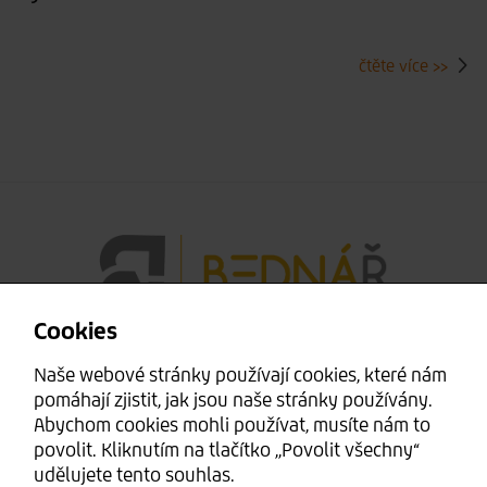
čtěte více >>
Cookies
Mgr. Michal Bednář
Naše webové stránky používají cookies, které nám
pomáhají zjistit, jak jsou naše stránky používány.
Krotějov 30
Abychom cookies mohli používat, musíte nám to
Strážov 34021
povolit. Kliknutím na tlačítko ,,Povolit všechny“
udělujete tento souhlas.